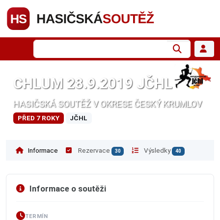
CHLUM 28.9.2019 JČHL
HASIČSKÁ SOUTĚŽ V OKRESE ČESKÝ KRUMLOV
PŘED 7 ROKY
JČHL
Informace
Rezervace
Výsledky
30
40
Informace o soutěži
TERMÍN