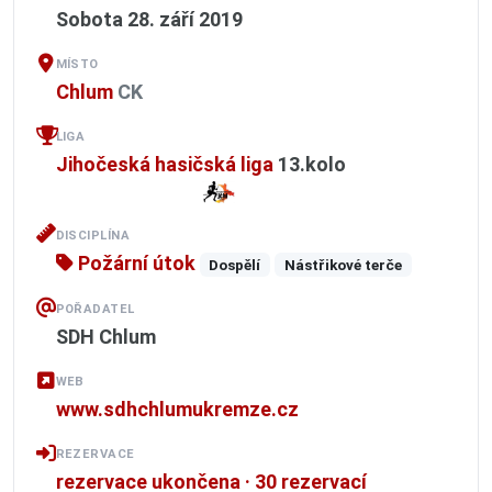
Sobota 28. září 2019
MÍSTO
Chlum
CK
LIGA
Jihočeská hasičská liga
13.kolo
DISCIPLÍNA
Požární útok
Dospělí
Nástřikové terče
POŘADATEL
SDH Chlum
WEB
www.sdhchlumukremze.cz
REZERVACE
rezervace ukončena · 30 rezervací