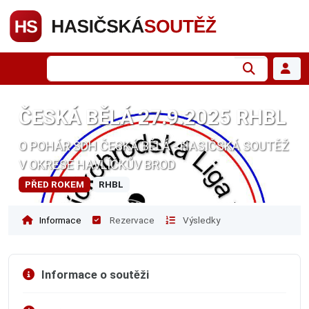
ČESKÁ BĚLÁ 27.9.2025 RHBL
O POHÁR SDH ČESKÁ BĚLÁ - HASIČSKÁ SOUTĚŽ
V OKRESE HAVLÍČKŮV BROD
PŘED ROKEM
RHBL
Informace
Rezervace
Výsledky
Informace o soutěži