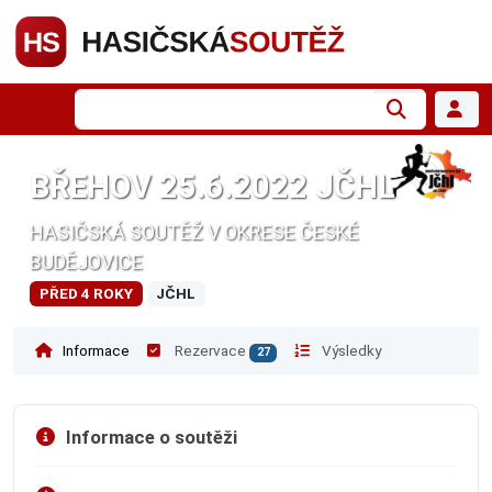
BŘEHOV 25.6.2022 JČHL
HASIČSKÁ SOUTĚŽ V OKRESE ČESKÉ
BUDĚJOVICE
PŘED 4 ROKY
JČHL
Informace
Rezervace
Výsledky
27
Informace o soutěži