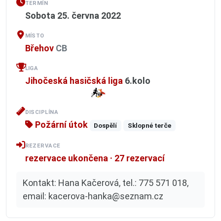
TERMÍN
Sobota 25. června 2022
MÍSTO
Břehov
CB
LIGA
Jihočeská hasičská liga
6.kolo
DISCIPLÍNA
Požární útok
Dospělí
Sklopné terče
REZERVACE
rezervace ukončena · 27 rezervací
Kontakt: Hana Kačerová, tel.: 775 571 018,
email: kacerova-hanka@seznam.cz