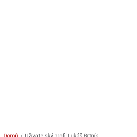
Domů
Uživatelský profil Lukáš Brtník