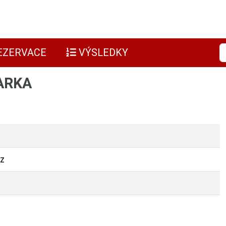
EZERVACE
VÝSLEDKY
ARKA
z