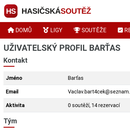
DOMŮ
LIGY
SOUTĚŽE
R
UŽIVATELSKÝ PROFIL BARŤAS
Kontakt
Jméno
Barťas
Email
Vaclav.bart4cek@seznam
Aktivita
0 soutěží, 14 rezervací
Tým