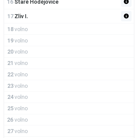
16
Staré Hodějovice
17
Zliv I.
18
volno
19
volno
20
volno
21
volno
22
volno
23
volno
24
volno
25
volno
26
volno
27
volno