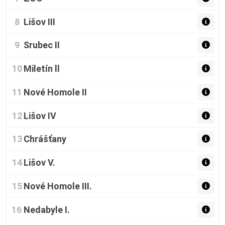
8
Lišov III
9
Srubec II
10
Miletín ll
11
Nové Homole II
12
Lišov IV
13
Chrášťany
14
Lišov V.
15
Nové Homole III.
16
Nedabyle I.