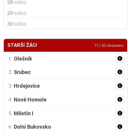
28
volno
29
volno
30
volno
STARŠÍ ŽÁCI
17 / 30 obsazeno
1
Olešník
2
Srubec
3
Hrdejovice
4
Nové Homole
5
Miletín I
6
Dolní Bukovsko