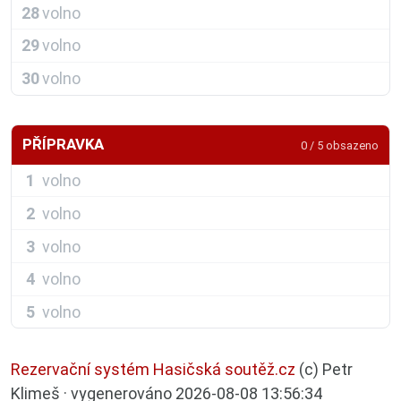
28
volno
29
volno
30
volno
PŘÍPRAVKA
0 / 5 obsazeno
1
volno
2
volno
3
volno
4
volno
5
volno
Rezervační systém Hasičská soutěž.cz
(c) Petr
Klimeš · vygenerováno 2026-08-08 13:56:34