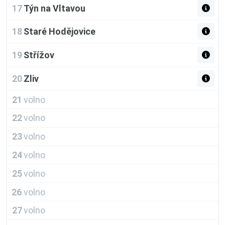
17
Týn na Vltavou
18
Staré Hodějovice
19
Střížov
20
Zliv
21
volno
22
volno
23
volno
24
volno
25
volno
26
volno
27
volno