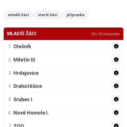
mladší žáci
starší žáci
přípravka
MLADŠÍ ŽÁCI
20 / 30 obsazeno
1
Olešník
2
Miletín III
3
Hrdejovice
4
Drahotěšice
5
Srubec I
6
Nové Homole I.
7
ZOO