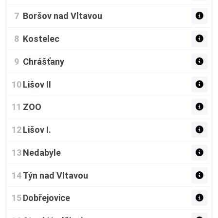
7
Boršov nad Vltavou
8
Kostelec
9
Chrášťany
10
Lišov II
11
ZOO
12
Lišov I.
13
Nedabyle
14
Týn nad Vltavou
15
Dobřejovice