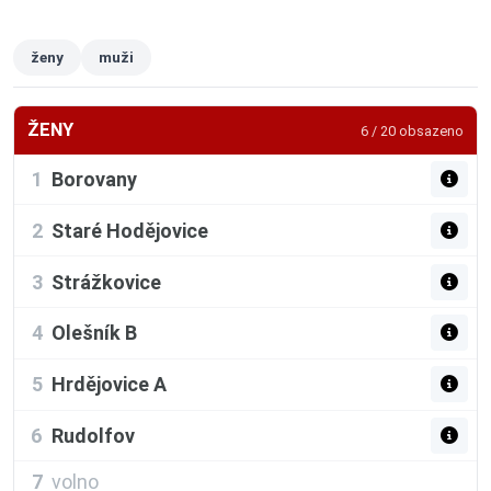
ženy
muži
ŽENY
6 / 20 obsazeno
1
Borovany
2
Staré Hodějovice
3
Strážkovice
4
Olešník B
5
Hrdějovice A
6
Rudolfov
7
volno