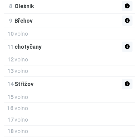
8
Olešník
9
Břehov
10
volno
11
chotyčany
12
volno
13
volno
14
Střížov
15
volno
16
volno
17
volno
18
volno