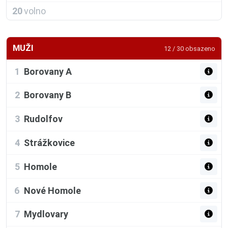
20
volno
MUŽI
12 / 30 obsazeno
1
Borovany A
2
Borovany B
3
Rudolfov
4
Strážkovice
5
Homole
6
Nové Homole
7
Mydlovary