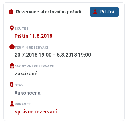
Rezervace startovního pořadí
Přihlásit
SOUTĚŽ
Pištín 11.8.2018
TERMÍN REZERVACÍ
23.7.2018 19:00 – 5.8.2018 19:00
ANONYMNÍ REZERVACE
zakázané
STAV
ukončena
SPRÁVCE
správce rezervací