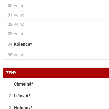
30
volno
31
volno
32
volno
33
volno
34
Kolence*
35
volno
ŽENY
1
Chmelná*
2
Lišov A*
3
Holubov*