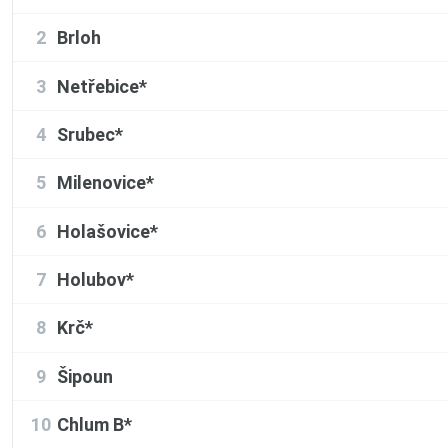
2
Brloh
3
Netřebice*
4
Srubec*
5
Milenovice*
6
Holašovice*
7
Holubov*
8
Krč*
9
Šipoun
10
Chlum B*