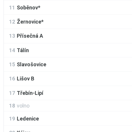
11
Soběnov*
12
Žernovice*
13
Přísečná A
14
Tálín
15
Slavošovice
16
Lišov B
17
Třebín-Lipí
18
volno
19
Ledenice