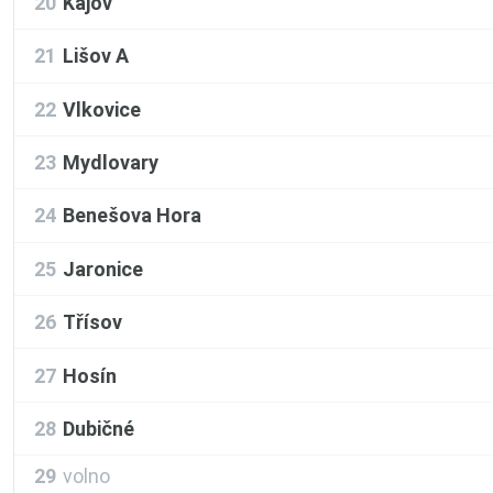
20
Kájov
21
Lišov A
22
Vlkovice
23
Mydlovary
24
Benešova Hora
25
Jaronice
26
Třísov
27
Hosín
28
Dubičné
29
volno