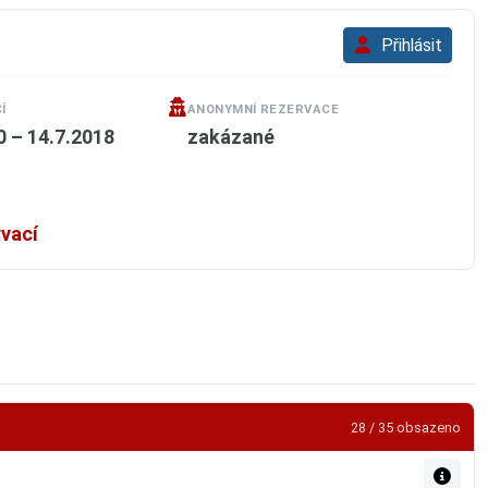
Přihlásit
Í
ANONYMNÍ REZERVACE
0 – 14.7.2018
zakázané
rvací
28 / 35 obsazeno