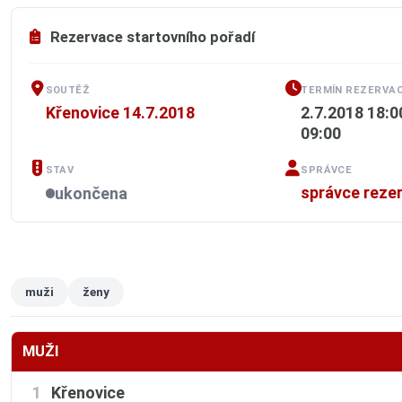
Rezervace startovního pořadí
SOUTĚŽ
TERMÍN REZERVAC
Křenovice 14.7.2018
2.7.2018 18:0
09:00
STAV
SPRÁVCE
správce reze
ukončena
muži
ženy
MUŽI
1
Křenovice