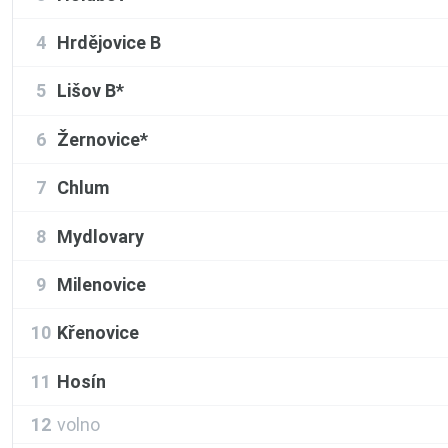
4
Hrdějovice B
5
Lišov B*
6
Žernovice*
7
Chlum
8
Mydlovary
9
Milenovice
10
Křenovice
11
Hosín
12
volno