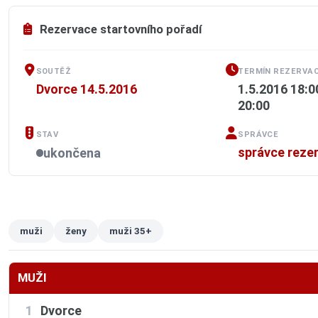
Rezervace startovního pořadí
SOUTĚŽ
TERMÍN REZERVAC
Dvorce 14.5.2016
1.5.2016 18:0
20:00
STAV
SPRÁVCE
správce reze
ukončena
muži
ženy
muži 35+
MUŽI
1
Dvorce