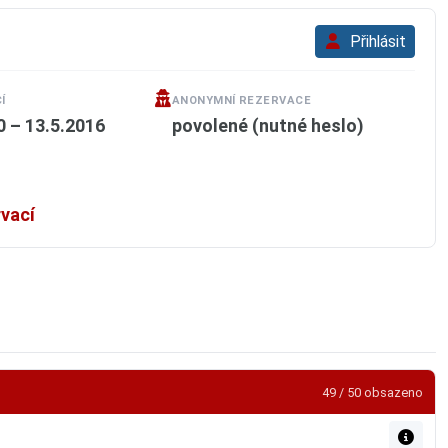
Přihlásit
Í
ANONYMNÍ REZERVACE
0 – 13.5.2016
povolené (nutné heslo)
rvací
49 / 50 obsazeno