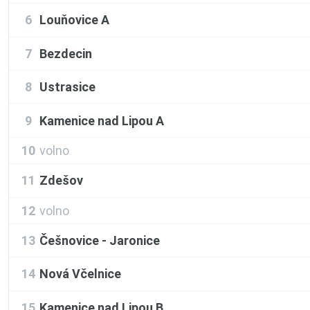
6
Louňovice A
7
Bezdecin
8
Ustrasice
9
Kamenice nad Lipou A
10
volno
11
Zdešov
12
volno
13
Češnovice - Jaronice
14
Nová Včelnice
15
Kamenice nad Lipou B