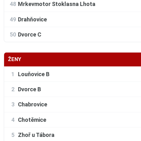
48
Mrkevmotor Stoklasna Lhota
49
Drahňovice
50
Dvorce C
ŽENY
1
Louňovice B
2
Dvorce B
3
Chabrovice
4
Chotěmice
5
Zhoř u Tábora