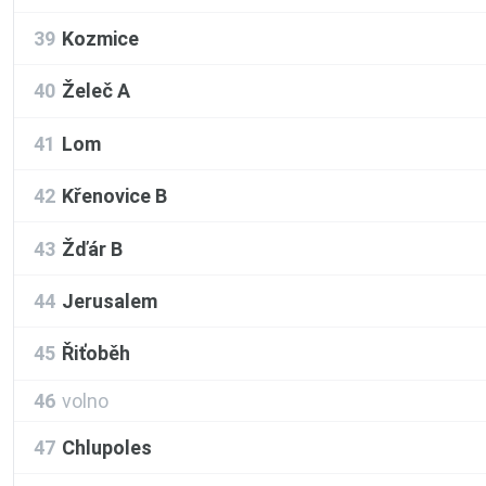
39
Kozmice
40
Želeč A
41
Lom
42
Křenovice B
43
Žďár B
44
Jerusalem
45
Řiťoběh
46
volno
47
Chlupoles