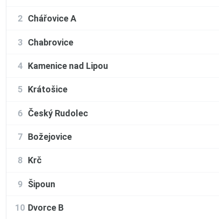
2
Chářovice A
3
Chabrovice
4
Kamenice nad Lipou
5
Krátošice
6
Český Rudolec
7
Božejovice
8
Krč
9
Šipoun
10
Dvorce B