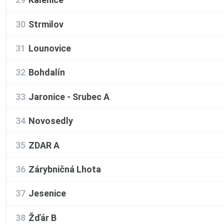
30
Strmilov
31
Lounovice
32
Bohdalín
33
Jaronice - Srubec A
34
Novosedly
35
ZDAR A
36
Zárybničná Lhota
37
Jesenice
38
Žďár B