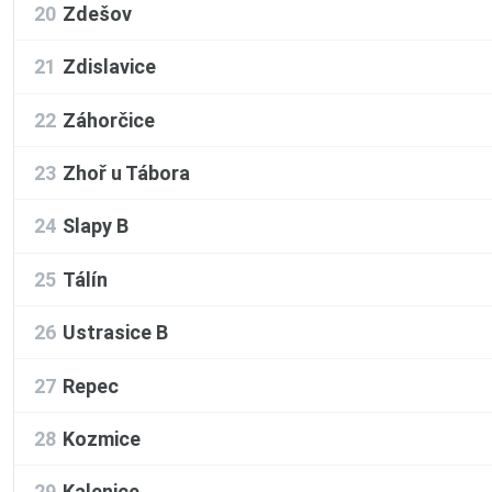
20
Zdešov
21
Zdislavice
22
Záhorčice
23
Zhoř u Tábora
24
Slapy B
25
Tálín
26
Ustrasice B
27
Repec
28
Kozmice
29
Kalenice