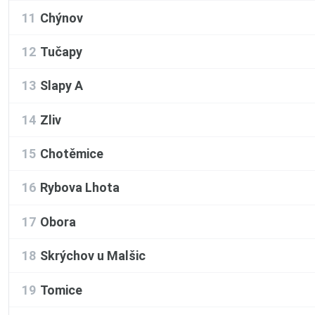
11
Chýnov
12
Tučapy
13
Slapy A
14
Zliv
15
Chotěmice
16
Rybova Lhota
17
Obora
18
Skrýchov u Malšic
19
Tomice